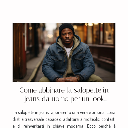
Come abbinare la salopette in
jeans da uomo per un look
casual-chic
La salopette in jeans rappresenta una vera e propria icona
di stile trasversale, capace di adattarsi a molteplici contesti
e di reinventarsi in chiave moderna. Ecco perché è