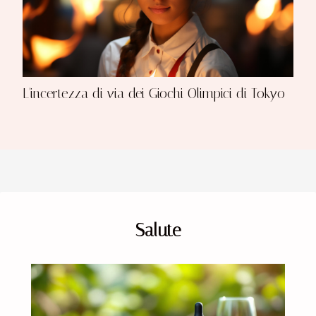
L'incertezza di via dei Giochi Olimpici di Tokyo
Salute