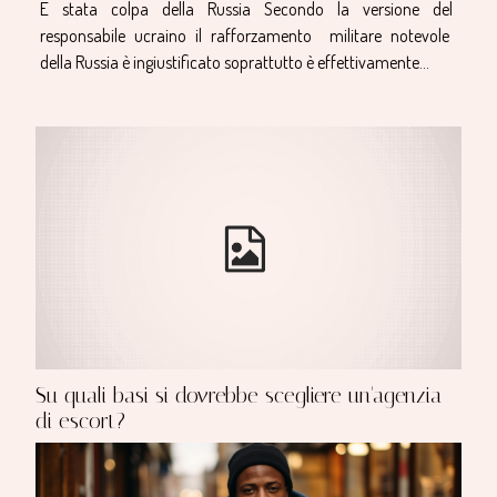
È stata colpa della Russia Secondo la versione del
responsabile ucraino il rafforzamento militare notevole
della Russia è ingiustificato soprattutto è effettivamente...
Su quali basi si dovrebbe scegliere un'agenzia
di escort?