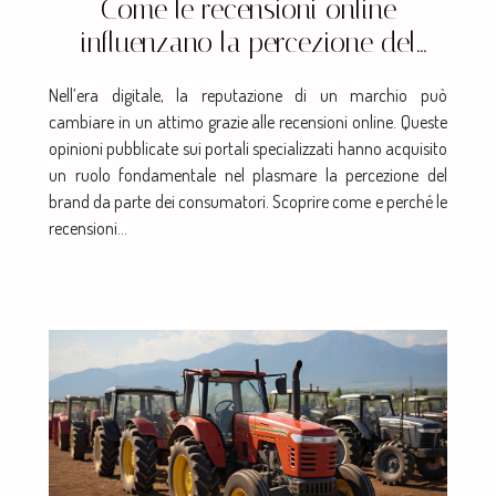
Come le recensioni online
influenzano la percezione del
brand?
Nell’era digitale, la reputazione di un marchio può
cambiare in un attimo grazie alle recensioni online. Queste
opinioni pubblicate sui portali specializzati hanno acquisito
un ruolo fondamentale nel plasmare la percezione del
brand da parte dei consumatori. Scoprire come e perché le
recensioni...