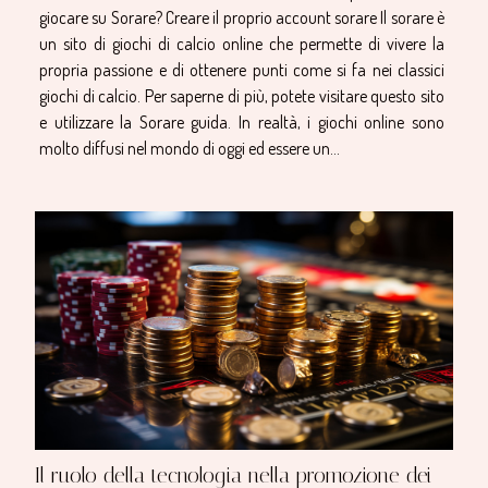
giocare su Sorare? Creare il proprio account sorare Il sorare è
un sito di giochi di calcio online che permette di vivere la
propria passione e di ottenere punti come si fa nei classici
giochi di calcio. Per saperne di più, potete visitare questo sito
e utilizzare la Sorare guida. In realtà, i giochi online sono
molto diffusi nel mondo di oggi ed essere un...
Il ruolo della tecnologia nella promozione dei