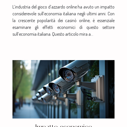
L’industria del gioco d’azzardo online ha avuto un impatto
considerevole sull’economia italiana negli ultimi anni. Con
la crescente popolarità dei casinò online, è essenziale
esaminare gli effetti economici di questo settore
sull’economia italiana. Questo articolo mira a...