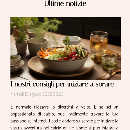
Ultime notizie
I nostri consigli per iniziare a sorare
Martedì 16 agosto 2022 00:22
È normale rilassarsi o divertirsi a volte. E se sei un
appassionato di calcio, puoi facilmente trovare la tua
passione su Internet. Potete andare su sorare per iniziare la
vostra avventura nel calcio online. Come si può iniziare a