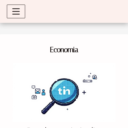
Economia