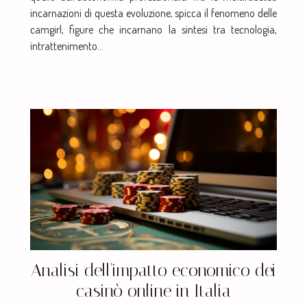
incarnazioni di questa evoluzione, spicca il fenomeno delle
camgirl, figure che incarnano la sintesi tra tecnologia,
intrattenimento...
Analisi dell'impatto economico dei
casinò online in Italia